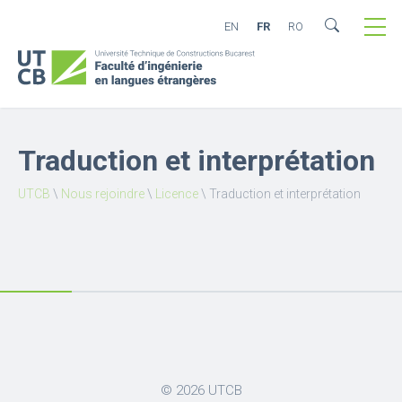
EN
FR
RO
Traduction et interprétation
UTCB
\
Nous rejoindre
\
Licence
\
Traduction et interprétation
© 2026
UTCB