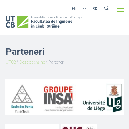
EN
FR
RO
Parteneri
UTCB
\
Descoperă-ne
\
Parteneri