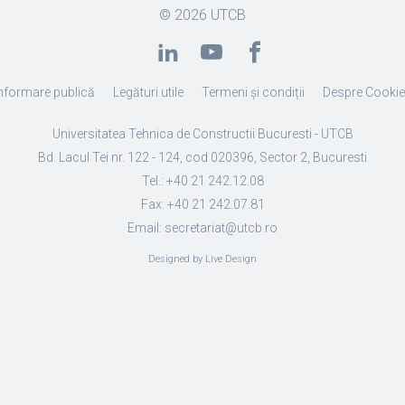
© 2026
UTCB
nformare publică
Legături utile
Termeni și condiții
Despre Cooki
Universitatea Tehnica de Constructii Bucuresti - UTCB
Bd. Lacul Tei nr. 122 - 124, cod 020396, Sector 2, Bucuresti
Tel.: +40 21 242.12.08
Fax: +40 21 242.07.81
Email: secretariat@utcb.ro
Designed by Live Design