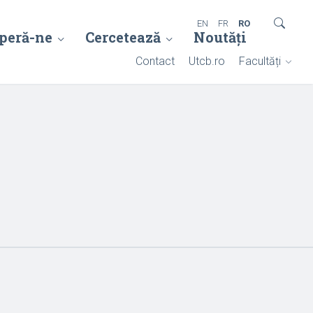
EN
FR
RO
peră-ne
Cercetează
Noutăți
Contact
Utcb.ro
Facultăți