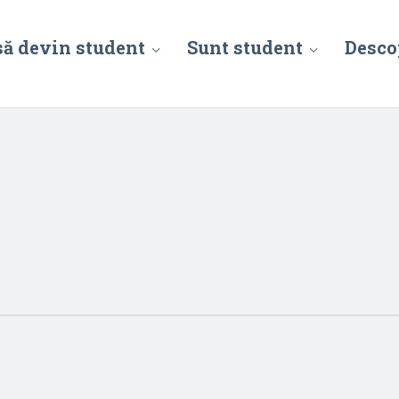
să devin student
Sunt student
Desco