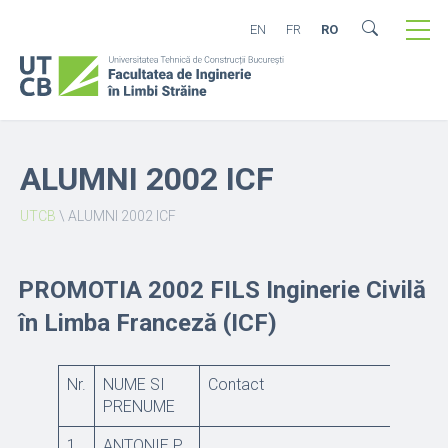
EN
FR
RO
ALUMNI 2002 ICF
UTCB
\
ALUMNI 2002 ICF
PROMOTIA 2002 FILS Inginerie Civilă
în Limba Franceză (ICF)
Nr.
NUME SI
Contact
PRENUME
1
ANTONIE P.