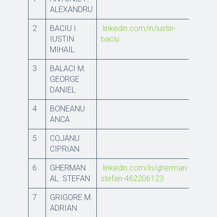
ALEXANDRU
2
BACIU I.
linkedin.com/in/iustin-
IUSTIN
baciu
MIHAIL
3
BALACI M.
GEORGE
DANIEL
4
BONEANU
ANCA
5
COJANU
CIPRIAN
6
GHERMAN
linkedin.com/in/gherman-
AL. STEFAN
stefan-462206123
7
GRIGORE M.
ADRIAN