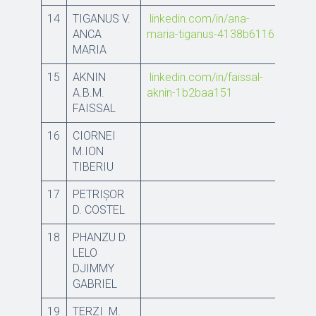
14
TIGANUS V.
linkedin.com/in/ana-
ANCA
maria-tiganus-4138b6116
MARIA
15
AKNIN
linkedin.com/in/faissal-
A.B.M.
aknin-1b2baa151
FAISSAL
16
CIORNEI
M.ION
TIBERIU
17
PETRIŞOR
D. COSTEL
18
PHANZU D.
LELO
DJIMMY
GABRIEL
19
TERZI M.