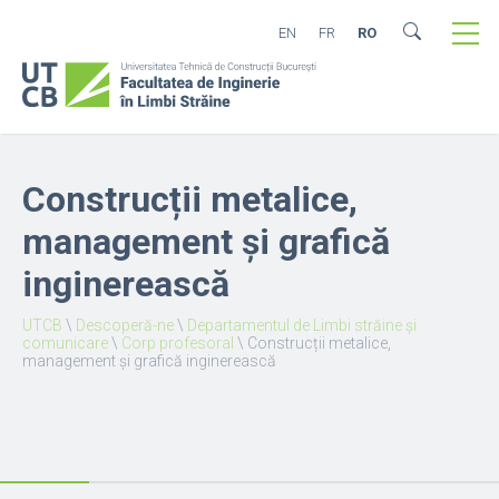
EN
FR
RO
Construcții metalice,
management și grafică
inginerească
UTCB
\
Descoperă-ne
\
Departamentul de Limbi străine și
comunicare
\
Corp profesoral
\
Construcții metalice,
management și grafică inginerească