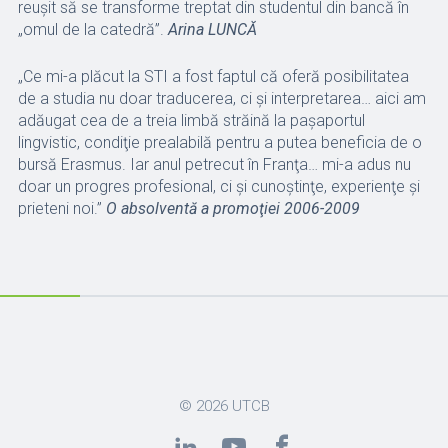
reuşit să se transforme treptat din studentul din bancă în
„omul de la catedră”.
Arina LUNCĂ
„Ce mi-a plăcut la STI a fost faptul că oferă posibilitatea
de a studia nu doar traducerea, ci şi interpretarea… aici am
adăugat cea de a treia limbă străină la paşaportul
lingvistic, condiţie prealabilă pentru a putea beneficia de o
bursă Erasmus. Iar anul petrecut în Franţa… mi-a adus nu
doar un progres profesional, ci şi cunoştinţe, experienţe şi
prieteni noi.”
O absolventă a promoţiei 2006-2009
© 2026
UTCB