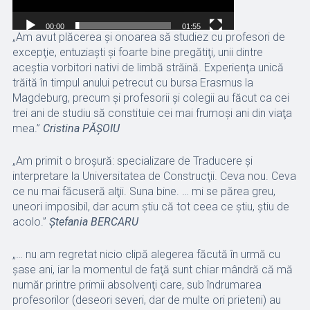
00:00
01:55
„Am avut plăcerea şi onoarea să studiez cu profesori de
excepţie, entuziaşti şi foarte bine pregătiţi, unii dintre
aceştia vorbitori nativi de limbă străină. Experienţa unică
trăită în timpul anului petrecut cu bursa Erasmus la
Magdeburg, precum şi profesorii şi colegii au făcut ca cei
trei ani de studiu să constituie cei mai frumoşi ani din viaţa
mea.”
Cristina PĂŞOIU
„Am primit o broşură: specializare de Traducere şi
interpretare la Universitatea de Construcţii. Ceva nou. Ceva
ce nu mai făcuseră alţii. Suna bine. … mi se părea greu,
uneori imposibil, dar acum ştiu că tot ceea ce ştiu, ştiu de
acolo.”
Ştefania BERCARU
„… nu am regretat nicio clipă alegerea făcută în urmă cu
şase ani, iar la momentul de faţă sunt chiar mândră că mă
număr printre primii absolvenţi care, sub îndrumarea
profesorilor (deseori severi, dar de multe ori prieteni) au