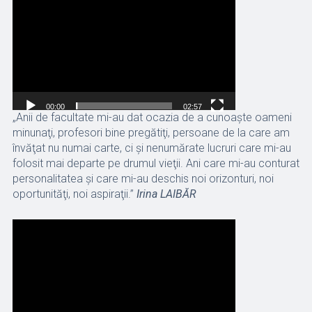
video
00:00
02:57
„Anii de facultate mi-au dat ocazia de a cunoaşte oameni
minunaţi, profesori bine pregătiţi, persoane de la care am
învăţat nu numai carte, ci şi nenumărate lucruri care mi-au
folosit mai departe pe drumul vieţii. Ani care mi-au conturat
personalitatea şi care mi-au deschis noi orizonturi, noi
oportunităţi, noi aspiraţii.”
Irina LAIBĂR
Player
video