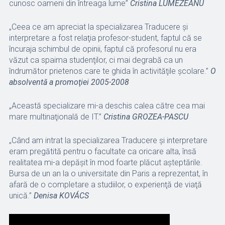
cunosc oameni din întreaga lume”
Cristina LUMEZEANU
„Ceea ce am apreciat la specializarea Traducere şi
interpretare a fost relaţia profesor-student, faptul că se
încuraja schimbul de opinii, faptul că profesorul nu era
văzut ca spaima studenţilor, ci mai degrabă ca un
îndrumător prietenos care te ghida în activităţile şcolare.”
O
absolventă a promoţiei 2005-2008
„Această specializare mi-a deschis calea către cea mai
mare multinaţională de IT.”
Cristina GROZEA-PASCU
„Când am intrat la specializarea Traducere şi interpretare
eram pregătită pentru o facultate ca oricare alta, însă
realitatea mi-a depăşit în mod foarte plăcut aşteptările.
Bursa de un an la o universitate din Paris a reprezentat, în
afară de o completare a studiilor, o experienţă de viaţă
unică.”
Denisa KOVÁCS
Player