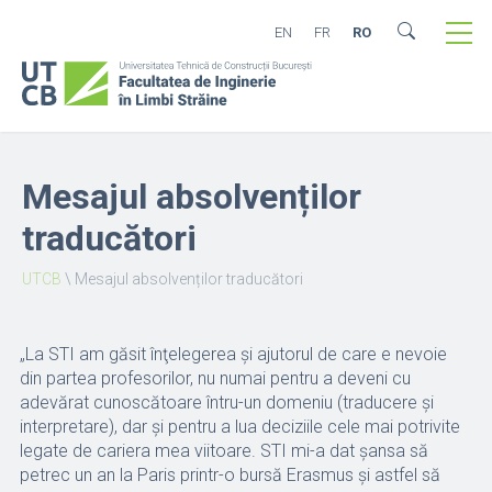
EN
FR
RO
Mesajul absolvenților
traducători
UTCB
\
Mesajul absolvenților traducători
„La STI am găsit înţelegerea şi ajutorul de care e nevoie
din partea profesorilor, nu numai pentru a deveni cu
adevărat cunoscătoare întru-un domeniu (traducere şi
interpretare), dar şi pentru a lua deciziile cele mai potrivite
legate de cariera mea viitoare. STI mi-a dat şansa să
petrec un an la Paris printr-o bursă Erasmus şi astfel să